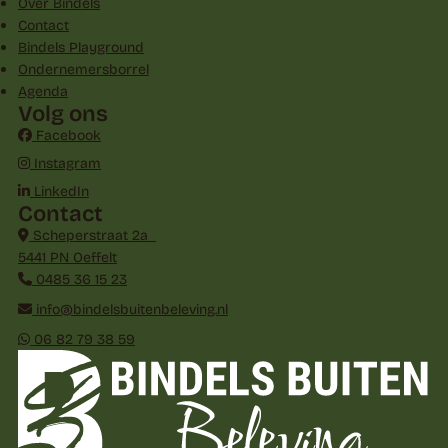
Over Bindels
Contact
Bindels Playground
Ondernemersborrel
Agenda
Volg ons
Facebook
Instagram
LinkedIn
Contact
Scheperstraat 2a
5441 PN Oeffelt
0485 36 15 23
info@bindelsbuitenbeleving.nl
06 82 79 38 59