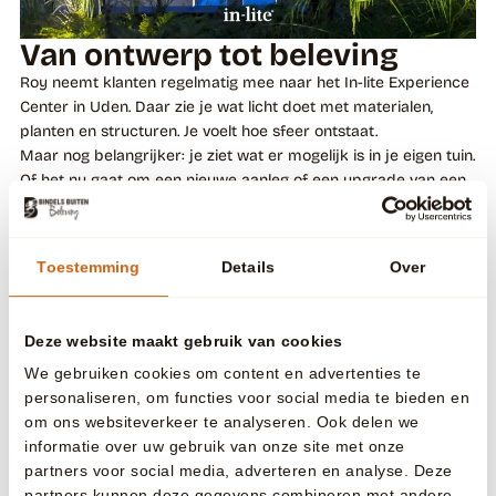
Van ontwerp tot beleving
Roy neemt klanten regelmatig mee naar het In-lite Experience
Center in Uden. Daar zie je wat licht doet met materialen,
planten en structuren. Je voelt hoe sfeer ontstaat.
Maar nog belangrijker: je ziet wat er mogelijk is in je eigen tuin.
Of het nu gaat om een nieuwe aanleg of een upgrade van een
bestaande tuin – een goed lichtplan maakt het verschil tussen
functioneel en bijzonder.
Wil jij jouw tuin upgraden met
Toestemming
Details
Over
licht?
Benieuwd wat verlichting doet met jouw buitenruimte?
Roy denkt graag met je mee over een doordacht lichtadvies
Deze website maakt gebruik van cookies
en laat je zien hoe jouw tuin ook in de avond tot leven kan
We gebruiken cookies om content en advertenties te
komen.
personaliseren, om functies voor social media te bieden en
om ons websiteverkeer te analyseren. Ook delen we
informatie over uw gebruik van onze site met onze
partners voor social media, adverteren en analyse. Deze
partners kunnen deze gegevens combineren met andere