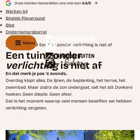
Onze klanten beoordelen ons met een
4.6/5
Werken bij
Bindels Playground
Blog
Ondernemersborrel
Menu
Home
Blogs
Een tuin zonder verlichting is niet af
Een tuin zonder
verlichting
is niet af
En dat merk je pas ’s avonds.
Overdag klopt alles. De lijnen, de beplanting, het terras, het
zwembad. Maar zodra de zon ondergaat, valt het stil. Donkere
hoeken. Geen diepte. Geen sfeer.
Dat is het moment waarop veel mensen beseffen: we hebben
verlichting vergeten.