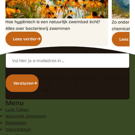
Hoe hygiënisch is een natuurlijk zwembad écht?
Zo onderho
Alles over bacterievrij zwemmen
chemicalië
Lees verder
Lees ve
Laat je inspireren
door kennis en tips
E-
mailadres
We gebruiken je gegevens om contact op te
Versturen
nemen, in overeenstemming met ons
privacybeleid
.
Menu
Luxe Tuinen
Natuurlijk zwemmen
Realisaties
Inspiratietuin