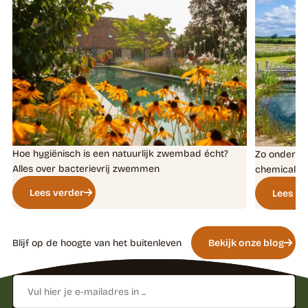
Hoe hygiënisch is een natuurlijk zwembad écht?
Zo onderho
Alles over bacterievrij zwemmen
chemicalië
Lees verder
Lees ve
Blijf op de hoogte van het buitenleven
Bekijk onze blog
Laat je inspireren
door kennis en tips
E-
mailadres