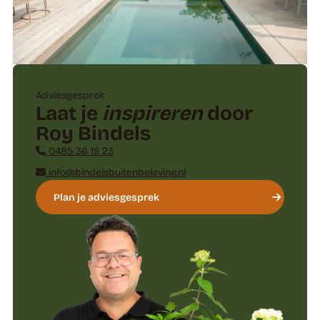
Adviesgesprek
Laat je
inspireren
door
Roy Bindels
0485 36 15 23
info@bindelsbuitenbeleving.nl
Plan je adviesgesprek