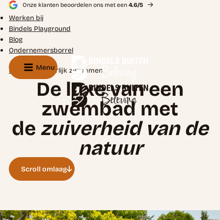
Onze klanten beoordelen ons met een
4.6/5
Werken bij
Bindels Playground
Blog
Ondernemersborrel
Menu
Home
Natuurlijk zwemmen
De luxe van een
zwembad met
de
zuiverheid van de
natuur
Scroll omlaag