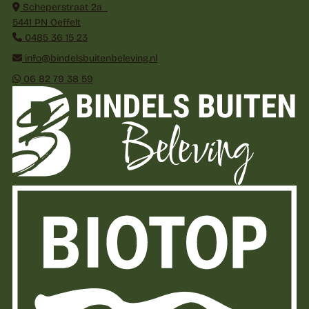
Scheperstraat 2a
5441 PN Oeffelt
0485 36 15 23
info@bindelsbuitenbeleving.nl
06 82 79 38 59