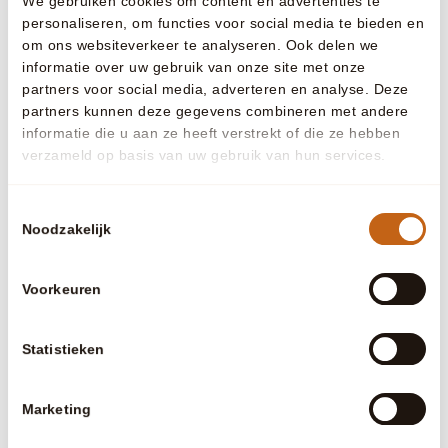
We gebruiken cookies om content en advertenties te
personaliseren, om functies voor social media te bieden en
om ons websiteverkeer te analyseren. Ook delen we
informatie over uw gebruik van onze site met onze
partners voor social media, adverteren en analyse. Deze
partners kunnen deze gegevens combineren met andere
informatie die u aan ze heeft verstrekt of die ze hebben
verzameld op basis van uw gebruik van hun services.
Bostuin in 
Natuurlijk zwembad Oosterhout
Zwemmen in lengte
Toestemmingsselectie
en luxe
Ontdek 
Noodzakelijk
Ontdek deze tuin
Voorkeuren
Zo ziet hoogwaardig buitenleven eruit
Bekijk alle projecten
Statistieken
Onze inspiratietuin
Kom sfeer proeven
in de
Marketing
inspiratietuin