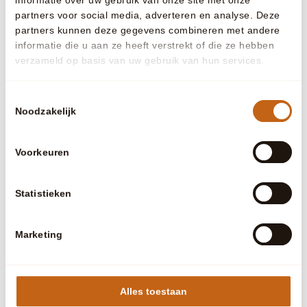
inspanningen van de
partners voor social media, adverteren en analyse. Deze
website te meten
partners kunnen deze gegevens combineren met andere
door gegevens te
informatie die u aan ze heeft verstrekt of die ze hebben
verzamelen over de
verzameld op basis van uw gebruik van hun services.
conversieratio van de
website-advertenties
Toestemmingsselectie
op meerdere
Noodzakelijk
websites.
_gcl_ls
Google
Volgt de conversie-
Perman
rate tussen de
ent
Voorkeuren
gebruiker en de
advertentiebanners
Statistieken
op de website - Dit
dient om de
relevantie van de
Marketing
advertenties op de
website te
optimaliseren.
Alles toestaan
ANONCHK
Microsoft
Registreert gegevens
1 dag