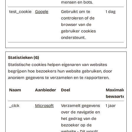
mensen en bots.
test_cookie
Google
Gebruikt om te
1 dag
controleren of de
browser van de
gebruiker cookies
ondersteunt.
Statistieken (6)
Statistische cookies helpen eigenaren van websites
begrijpen hoe bezoekers hun website gebruiken, door
anoniem gegevens te verzamelen en te rapporteren.
Naam
Aanbieder
Doel
Maximale
bewaartermi
_clck
Microsoft
Verzamelt gegevens
1 jaar
over de navigatie en
het gedrag van de
bezoeker op de
website - Dit wordt