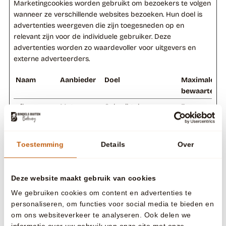
Marketingcookies worden gebruikt om bezoekers te volgen
wanneer ze verschillende websites bezoeken. Hun doel is
advertenties weergeven die zijn toegesneden op en
relevant zijn voor de individuele gebruiker. Deze
advertenties worden zo waardevoller voor uitgevers en
externe adverteerders.
Naam
Aanbieder
Doel
Maximale
bewaartermi
_fbp
Meta
Gebruikt door
3
Platforms,
Facebook om een
maande
Inc.
reeks
n
advertentieproducten
Toestemming
Details
Over
te leveren, zoals
realtime bieden van
externe
Deze website maakt gebruik van cookies
adverteerders.
We gebruiken cookies om content en advertenties te
_gcl_au
Google
Wordt gebruikt om
3
personaliseren, om functies voor social media te bieden en
de efficiëntie van de
maande
om ons websiteverkeer te analyseren. Ook delen we
advertentie-
n
informatie over uw gebruik van onze site met onze