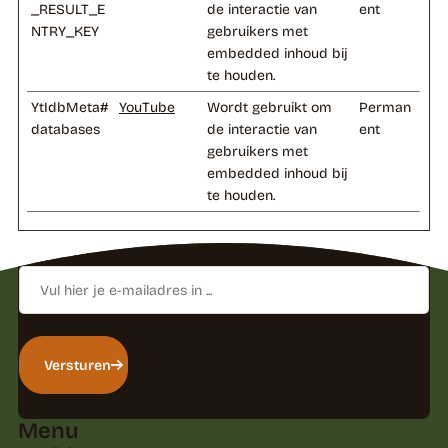
_RESULT_E
de interactie van
ent
NTRY_KEY
gebruikers met
embedded inhoud bij
te houden.
YtIdbMeta#
YouTube
Wordt gebruikt om
Perman
databases
de interactie van
ent
gebruikers met
embedded inhoud bij
te houden.
Laat je inspireren
door kennis en tips
E-
mailadres
We gebruiken je gegevens om contact op te
Versturen
nemen, in overeenstemming met ons
privacybeleid
.
Menu