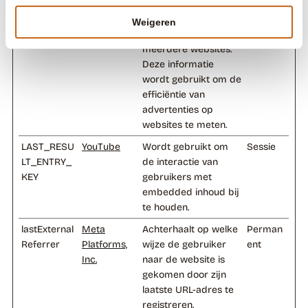
over bezoekers die
meerdere bezoeken
Weigeren
brengen en op
meerdere websites.
Deze informatie
wordt gebruikt om de
efficiëntie van
advertenties op
websites te meten.
LAST_RESU
YouTube
Wordt gebruikt om
Sessie
LT_ENTRY_
de interactie van
KEY
gebruikers met
embedded inhoud bij
te houden.
lastExternal
Meta
Achterhaalt op welke
Perman
Referrer
Platforms,
wijze de gebruiker
ent
Inc.
naar de website is
gekomen door zijn
laatste URL-adres te
registreren.