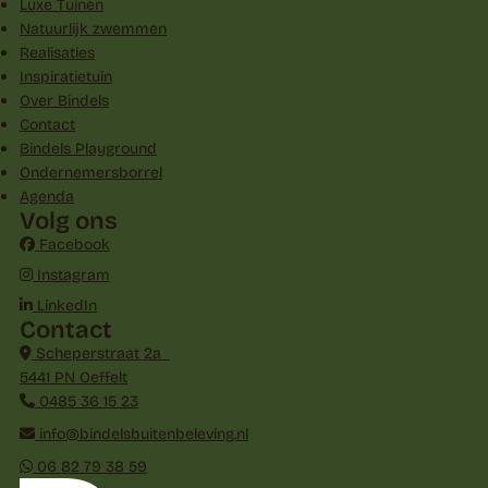
Luxe Tuinen
Natuurlijk zwemmen
Realisaties
Inspiratietuin
Over Bindels
Contact
Bindels Playground
Ondernemersborrel
Agenda
Volg ons
Facebook
Instagram
LinkedIn
Contact
Scheperstraat 2a
5441 PN Oeffelt
0485 36 15 23
info@bindelsbuitenbeleving.nl
06 82 79 38 59