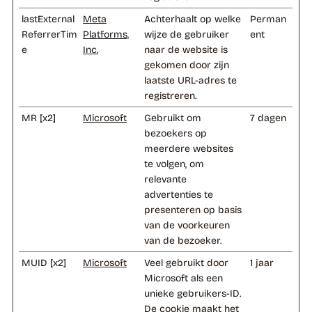
lastExternal
Meta
Achterhaalt op welke
Perman
ReferrerTim
Platforms,
wijze de gebruiker
ent
e
Inc.
naar de website is
gekomen door zijn
laatste URL-adres te
registreren.
MR [x2]
Microsoft
Gebruikt om
7 dagen
bezoekers op
meerdere websites
te volgen, om
relevante
advertenties te
presenteren op basis
van de voorkeuren
van de bezoeker.
MUID [x2]
Microsoft
Veel gebruikt door
1 jaar
Microsoft als een
unieke gebruikers-ID.
De cookie maakt het