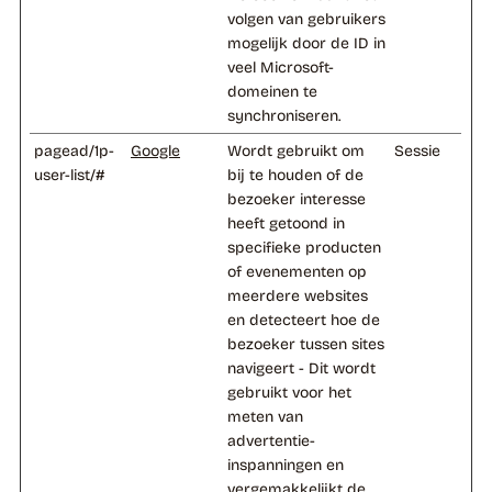
volgen van gebruikers
mogelijk door de ID in
veel Microsoft-
domeinen te
synchroniseren.
pagead/1p-
Google
Wordt gebruikt om
Sessie
user-list/#
bij te houden of de
bezoeker interesse
heeft getoond in
specifieke producten
of evenementen op
meerdere websites
en detecteert hoe de
bezoeker tussen sites
navigeert - Dit wordt
gebruikt voor het
meten van
advertentie-
inspanningen en
vergemakkelijkt de