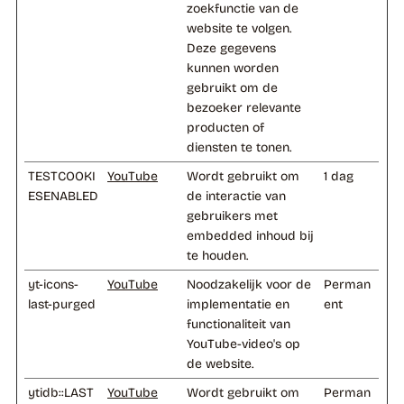
zoekfunctie van de
website te volgen.
Deze gegevens
kunnen worden
gebruikt om de
bezoeker relevante
producten of
diensten te tonen.
TESTCOOKI
YouTube
Wordt gebruikt om
1 dag
ESENABLED
de interactie van
gebruikers met
embedded inhoud bij
te houden.
yt-icons-
YouTube
Noodzakelijk voor de
Perman
last-purged
implementatie en
ent
functionaliteit van
YouTube-video's op
de website.
ytidb::LAST
YouTube
Wordt gebruikt om
Perman