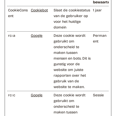
bewaartermi
CookieCons
Cookiebot
Slaat de cookiestatus
1 jaar
ent
van de gebruiker op
voor het huidige
domein
rc::a
Google
Deze cookie wordt
Perman
gebruikt om
ent
onderscheid te
maken tussen
mensen en bots. Dit is
gunstig voor de
website om juiste
rapporten over het
gebruik van de
website te maken.
rc::c
Google
Deze cookie wordt
Sessie
gebruikt om
onderscheid te
maken tussen