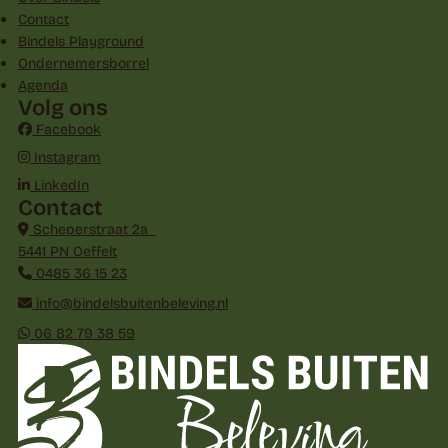
Contact
Bindels Playground
Ondernemersborrel
Agenda
Volg ons
Facebook
Instagram
LinkedIn
Contact
Scheperstraat 2a
5441 PN Oeffelt
0485 36 15 23
info@bindelsbuitenbeleving.nl
06 82 79 38 59