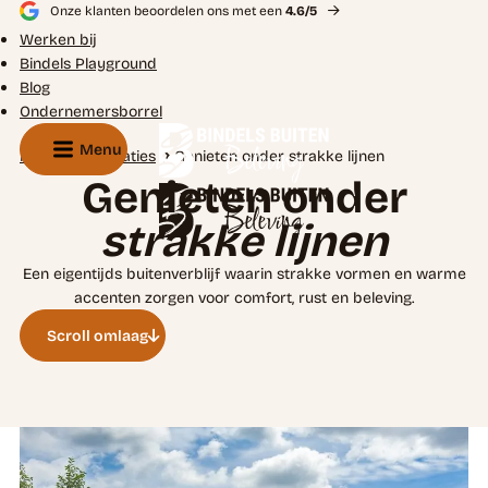
Onze klanten beoordelen ons met een
4.6/5
Werken bij
Bindels Playground
Blog
Ondernemersborrel
Menu
Home
Realisaties
Genieten onder strakke lijnen
Genieten onder
strakke lijnen
Een eigentijds buitenverblijf waarin strakke vormen en warme
accenten zorgen voor comfort, rust en beleving.
Scroll omlaag