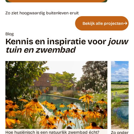
Zo ziet hoogwaardig buitenleven eruit
Bekijk alle projecten
Blog
Kennis en inspiratie voor
jouw
tuin en zwembad
Hoe hygiënisch is een natuurlijk zwembad écht?
Zo onderho