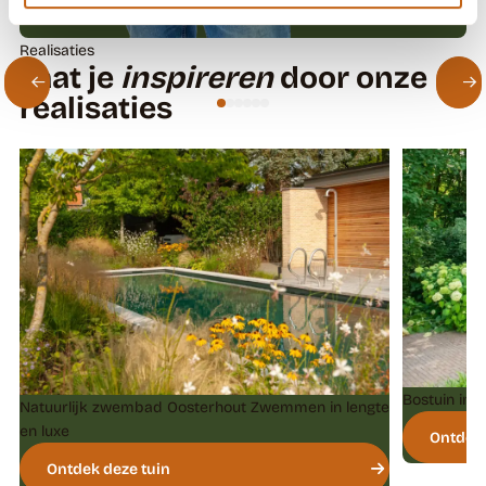
Realisaties
Laat je
inspireren
door onze
realisaties
Bostuin in 
Natuurlijk zwembad Oosterhout
Zwemmen in lengte
en luxe
Ontdek 
Ontdek deze tuin