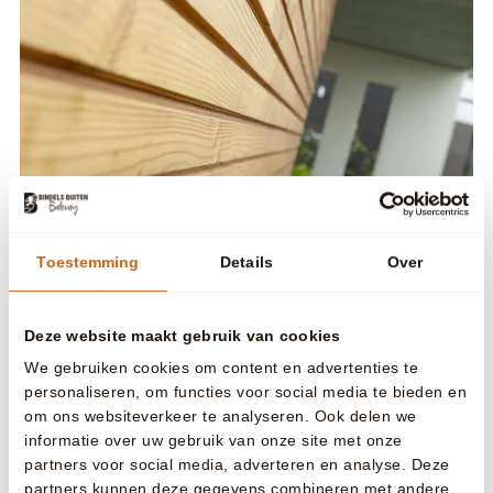
Toestemming
Details
Over
Adviesgesprek
Laat je
inspireren
door
Deze website maakt gebruik van cookies
Roy Bindels
We gebruiken cookies om content en advertenties te
personaliseren, om functies voor social media te bieden en
0485 36 15 23
om ons websiteverkeer te analyseren. Ook delen we
info@bindelsbuitenbeleving.nl
informatie over uw gebruik van onze site met onze
partners voor social media, adverteren en analyse. Deze
Plan je adviesgesprek
partners kunnen deze gegevens combineren met andere